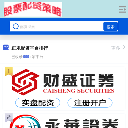
搜索
正规配资平台排行
更多
已收录
999
+家平台