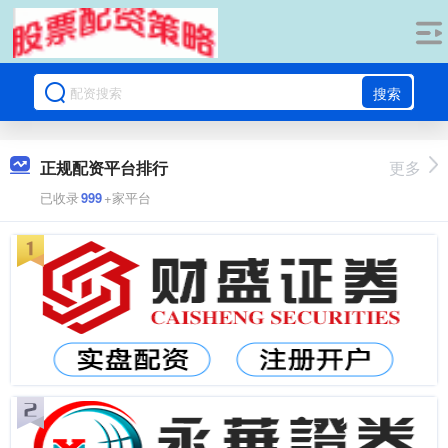
搜索
正规配资平台排行
更多
已收录
999
+家平台