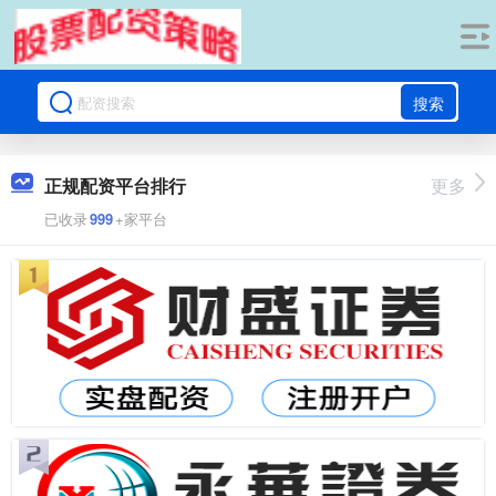
搜索
正规配资平台排行
更多
已收录
999
+家平台