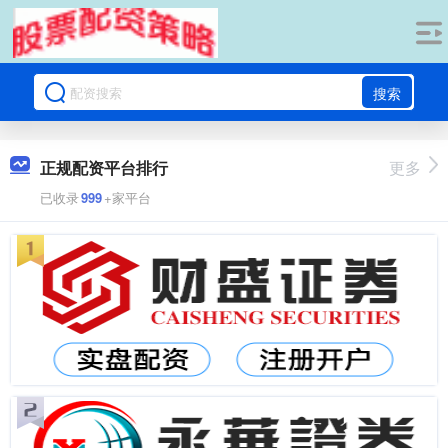
搜索
正规配资平台排行
更多
已收录
999
+家平台