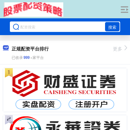
搜索
正规配资平台排行
更多
已收录
999
+家平台