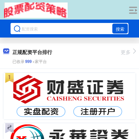
搜索
正规配资平台排行
更多
已收录
999
+家平台