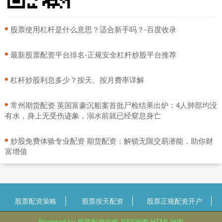
​股票使用杠杆是什么意思？适合新手吗？-百度收录
​最新股票配资平台排名-正规安全杠杆炒股平台推荐
​杠杆炒股利息多少？按天、按月费率详解
​常州期货配资 英国富豪沉船案首批尸检结果出炉：4人肺部均没
有水，身上无受伤迹象，溺水前就已经窒息身亡
​炒股免费体验专业配资 期货配资：解锁无限交易潜能，助你财
富增值
股票配资策略
股票按天配资
股票正规配资开户
Powered by
股票配资策略
RSS地图
HTML地图