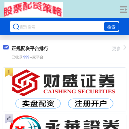
搜索
正规配资平台排行
更多
已收录
999
+家平台