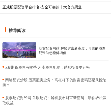
正规股票配资平台排名-安全可靠的十大官方渠道
推荐阅读
期货配资网站 解锁财富新高度：可靠的股票
配资助您稳健增值
​a股期货股票有哪些 河南股票配资：助您投资更轻松
​网络配资炒股 股票配资业务：高杠杆下的财富密码还是风险陷
阱？
​股票配资财经网 乐股配资：解锁股市财富新密码，助你轻松赢
取收益